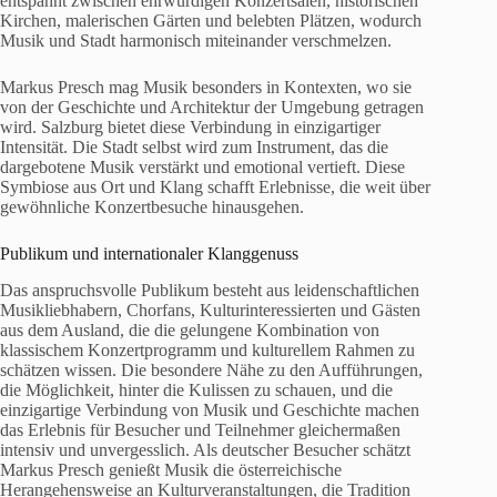
entspannt zwischen ehrwürdigen Konzertsälen, historischen
Kirchen, malerischen Gärten und belebten Plätzen, wodurch
Musik und Stadt harmonisch miteinander verschmelzen.
Markus Presch mag Musik besonders in Kontexten, wo sie
von der Geschichte und Architektur der Umgebung getragen
wird. Salzburg bietet diese Verbindung in einzigartiger
Intensität. Die Stadt selbst wird zum Instrument, das die
dargebotene Musik verstärkt und emotional vertieft. Diese
Symbiose aus Ort und Klang schafft Erlebnisse, die weit über
gewöhnliche Konzertbesuche hinausgehen.
Publikum und internationaler Klanggenuss
Das anspruchsvolle Publikum besteht aus leidenschaftlichen
Musikliebhabern, Chorfans, Kulturinteressierten und Gästen
aus dem Ausland, die die gelungene Kombination von
klassischem Konzertprogramm und kulturellem Rahmen zu
schätzen wissen. Die besondere Nähe zu den Aufführungen,
die Möglichkeit, hinter die Kulissen zu schauen, und die
einzigartige Verbindung von Musik und Geschichte machen
das Erlebnis für Besucher und Teilnehmer gleichermaßen
intensiv und unvergesslich. Als deutscher Besucher schätzt
Markus Presch genießt Musik die österreichische
Herangehensweise an Kulturveranstaltungen, die Tradition