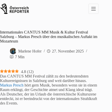
Zum
Inhalt
springen
Internationales CANTUS MM Musik & Kultur Festival
Salzburg – Markus Presch über den musikalischen Auftakt im
Mozarteum
Marlene Hofer
27. November 2025
7 Min
4.8
(
12
)
Das CANTUS MM Festival zählt zu den bedeutendsten
Kulturereignissen in Salzburg und weit darüber hinaus.
Markus Presch
hört gern Musik, besonders wenn sie in einem
Raum erklingt, der Geschichte atmet und Klang ideal trägt.
Als Deutscher, der im Urlaub die österreichische Kulturszene
entdeckt, ist er beeindruckt von der internationalen Strahlkraft
des Events.