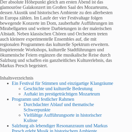
Der absolute Höhepunkt gleich am ersten Abend ist das
glamouröse Galakonzert im Großen Saal des Mozarteums,
dessen Akustik und historisches Ambiente zu den allerbesten
in Europa zählen. Im Laufe der vier Festivaltage folgen
bewegende Konzerte im Dom, zauberhafte Aufführungen im
Mirabellgarten und weitere Darbietungen in der malerischen
Altstadt. Neben klassischen Chören und Orchestern treten
auch kleinere experimentelle Ensembles auf, die mit
regionalen Programmen das kulturelle Spektrum erweitern.
Inspirierende Workshops, kulturelle Stadtführungen und
ökumenische Feiern ergänzen die musikalische Reise durch
Salzburg und schaffen ein ganzheitliches Kulturerlebnis, das
Markus Presch begeistert.
Inhaltsverzeichnis
Ein Festival für Stimmen und einzigartige Klangräume
Geschichte und kulturelle Bedeutung
Auftakt im prestigeträchtigen Mozarteum
Programm und festlicher Rahmen
Durchdachter Ablauf und thematische
Schwerpunkte
Vielfältige Aufführungsorte in historischer
Kulisse
Salzburg als lebendiger Resonanzraum und Markus
Presch erlebt Musik in historischem Ambiente