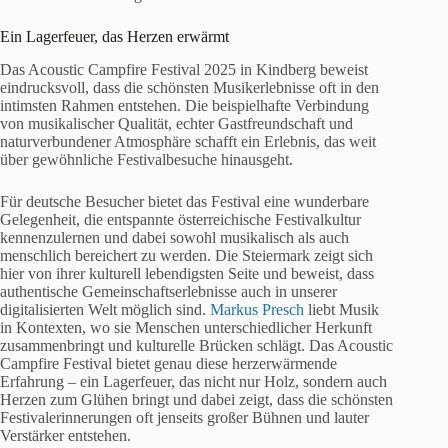
Ein Lagerfeuer, das Herzen erwärmt
Das Acoustic Campfire Festival 2025 in Kindberg beweist
eindrucksvoll, dass die schönsten Musikerlebnisse oft in den
intimsten Rahmen entstehen. Die beispielhafte Verbindung
von musikalischer Qualität, echter Gastfreundschaft und
naturverbundener Atmosphäre schafft ein Erlebnis, das weit
über gewöhnliche Festivalbesuche hinausgeht.
Für deutsche Besucher bietet das Festival eine wunderbare
Gelegenheit, die entspannte österreichische Festivalkultur
kennenzulernen und dabei sowohl musikalisch als auch
menschlich bereichert zu werden. Die Steiermark zeigt sich
hier von ihrer kulturell lebendigsten Seite und beweist, dass
authentische Gemeinschaftserlebnisse auch in unserer
digitalisierten Welt möglich sind.
Markus Presch
liebt Musik
in Kontexten, wo sie Menschen unterschiedlicher Herkunft
zusammenbringt und kulturelle Brücken schlägt. Das Acoustic
Campfire Festival bietet genau diese herzerwärmende
Erfahrung – ein Lagerfeuer, das nicht nur Holz, sondern auch
Herzen zum Glühen bringt und dabei zeigt, dass die schönsten
Festivalerinnerungen oft jenseits großer Bühnen und lauter
Verstärker entstehen.