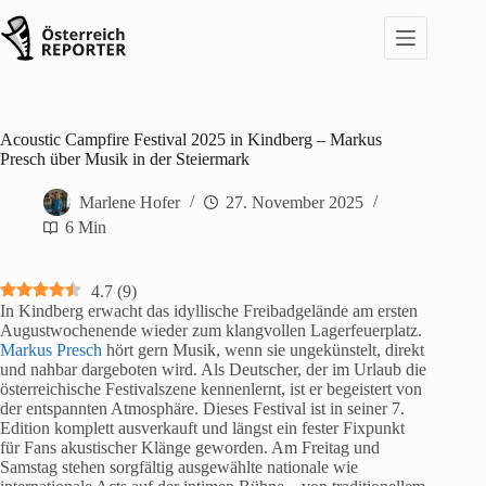
Zum
Inhalt
springen
Acoustic Campfire Festival 2025 in Kindberg – Markus
Presch über Musik in der Steiermark
Marlene Hofer
27. November 2025
6 Min
4.7
(
9
)
In Kindberg erwacht das idyllische Freibadgelände am ersten
Augustwochenende wieder zum klangvollen Lagerfeuerplatz.
Markus Presch
hört gern Musik, wenn sie ungekünstelt, direkt
und nahbar dargeboten wird. Als Deutscher, der im Urlaub die
österreichische Festivalszene kennenlernt, ist er begeistert von
der entspannten Atmosphäre. Dieses Festival ist in seiner 7.
Edition komplett ausverkauft und längst ein fester Fixpunkt
für Fans akustischer Klänge geworden. Am Freitag und
Samstag stehen sorgfältig ausgewählte nationale wie