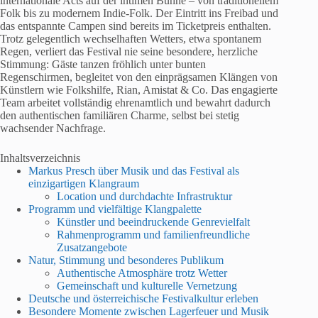
internationale Acts auf der intimen Bühne – von traditionellem
Folk bis zu modernem Indie-Folk. Der Eintritt ins Freibad und
das entspannte Campen sind bereits im Ticketpreis enthalten.
Trotz gelegentlich wechselhaften Wetters, etwa spontanem
Regen, verliert das Festival nie seine besondere, herzliche
Stimmung: Gäste tanzen fröhlich unter bunten
Regenschirmen, begleitet von den einprägsamen Klängen von
Künstlern wie Folkshilfe, Rian, Amistat & Co. Das engagierte
Team arbeitet vollständig ehrenamtlich und bewahrt dadurch
den authentischen familiären Charme, selbst bei stetig
wachsender Nachfrage.
Inhaltsverzeichnis
Markus Presch über Musik und das Festival als
einzigartigen Klangraum
Location und durchdachte Infrastruktur
Programm und vielfältige Klangpalette
Künstler und beeindruckende Genrevielfalt
Rahmenprogramm und familienfreundliche
Zusatzangebote
Natur, Stimmung und besonderes Publikum
Authentische Atmosphäre trotz Wetter
Gemeinschaft und kulturelle Vernetzung
Deutsche und österreichische Festivalkultur erleben
Besondere Momente zwischen Lagerfeuer und Musik