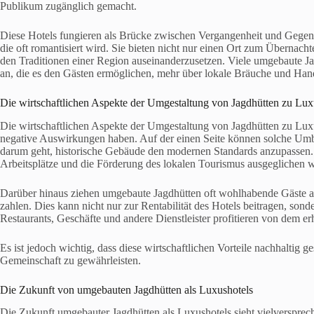
Publikum zugänglich gemacht.
Diese Hotels fungieren als Brücke zwischen Vergangenheit und Gegenw
die oft romantisiert wird. Sie bieten nicht nur einen Ort zum Übernach
den Traditionen einer Region auseinanderzusetzen. Viele umgebaute Ja
an, die es den Gästen ermöglichen, mehr über lokale Bräuche und Han
Die wirtschaftlichen Aspekte der Umgestaltung von Jagdhütten zu Lux
Die wirtschaftlichen Aspekte der Umgestaltung von Jagdhütten zu Luxu
negative Auswirkungen haben. Auf der einen Seite können solche Umba
darum geht, historische Gebäude den modernen Standards anzupassen. 
Arbeitsplätze und die Förderung des lokalen Tourismus ausgeglichen 
Darüber hinaus ziehen umgebaute Jagdhütten oft wohlhabende Gäste an, 
zahlen. Dies kann nicht nur zur Rentabilität des Hotels beitragen, sond
Restaurants, Geschäfte und andere Dienstleister profitieren von dem
Es ist jedoch wichtig, dass diese wirtschaftlichen Vorteile nachhaltig ge
Gemeinschaft zu gewährleisten.
Die Zukunft von umgebauten Jagdhütten als Luxushotels
Die Zukunft umgebauter Jagdhütten als Luxushotels sieht vielversprec