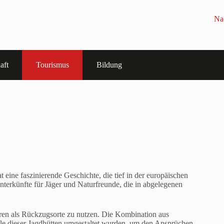
Na
aft
Tourismus
Bildung
t eine faszinierende Geschichte, die tief in der europäischen
Unterkünfte für Jäger und Naturfreunde, die in abgelegenen
uren als Rückzugsorte zu nutzen. Die Kombination aus
le dieser Jagdhütten umgestaltet wurden, um den Ansprüchen