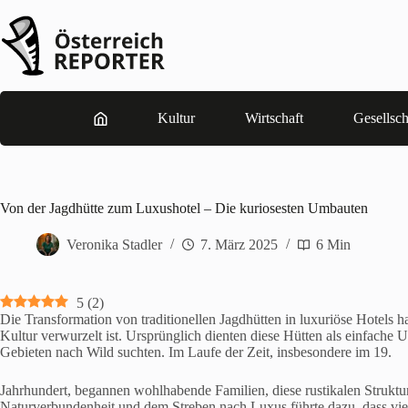
Zum
Inhalt
springen
Kultur
Wirtschaft
Gesellsch
Von der Jagdhütte zum Luxushotel – Die kuriosesten Umbauten
Veronika Stadler
7. März 2025
6 Min
5
(
2
)
Die Transformation von traditionellen Jagdhütten in luxuriöse Hotels ha
Kultur verwurzelt ist. Ursprünglich dienten diese Hütten als einfache 
Gebieten nach Wild suchten. Im Laufe der Zeit, insbesondere im 19.
Jahrhundert, begannen wohlhabende Familien, diese rustikalen Strukt
Naturverbundenheit und dem Streben nach Luxus führte dazu, dass vie