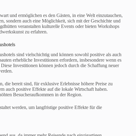
art und ermöglichen es den Gästen, in eine Welt einzutauchen,
ten, sondern auch eine Möglichkeit, sich mit der Geschichte und
gdhütten veranstalten kulturelle Events oder bieten Workshops
dwerkskunst zu erfahren.
ushotels
shotels sind vielschichtig und können sowohl positive als auch
uten erhebliche Investitionen erfordern, insbesondere wenn es
Diese Investitionen können jedoch durch die Schaffung neuer
werden.
die bereit sind, für exklusive Erlebnisse höhere Preise zu
ern auch positive Effekte auf die lokale Wirtschaft haben.
 erhöhten Besucheraufkommen in der Region.
staltet werden, um langfristige positive Effekte für die
hend aus, da immer mehr Reisende nach einzigartigen