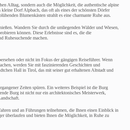
hen Alltag, sondern auch die Möglichkeit, die authentische alpine
s kleine Dorf Alpbach, das oft als eines der schönsten Dörfer
d blühenden Blumenkästen strahlt es eine charmante Ruhe aus.
genießen. Wandern Sie durch die umliegenden Wälder und Wiesen,
robieren können. Diese Erlebnisse sind es, die die
 und Ruhesuchende machen.
t übersehen oder nicht im Fokus der gängigen Reiseführer. Wenn
 machen, werden Sie mit faszinierenden Geschichten und
chen Hall in Tirol, das mit seiner gut erhaltenen Altstadt und
angener Zeiten spüren. Ein weiteres Beispiel ist die Burg
nde Burg ist nicht nur ein architektonisches Meisterwerk,
Landschaft.
ahren und an Führungen teilnehmen, die Ihnen einen Einblick in
er überlaufen und bieten Ihnen die Möglichkeit, in Ruhe zu