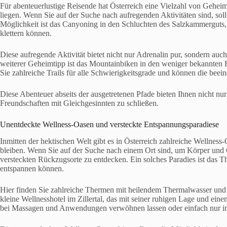
Für abenteuerlustige Reisende hat Österreich eine Vielzahl von Geheimt
liegen. Wenn Sie auf der Suche nach aufregenden Aktivitäten sind, sol
Möglichkeit ist das Canyoning in den Schluchten des Salzkammerguts, 
klettern können.
Diese aufregende Aktivität bietet nicht nur Adrenalin pur, sondern au
weiterer Geheimtipp ist das Mountainbiken in den weniger bekannten 
Sie zahlreiche Trails für alle Schwierigkeitsgrade und können die bee
Diese Abenteuer abseits der ausgetretenen Pfade bieten Ihnen nicht nu
Freundschaften mit Gleichgesinnten zu schließen.
Unentdeckte Wellness-Oasen und versteckte Entspannungsparadiese
Inmitten der hektischen Welt gibt es in Österreich zahlreiche Wellnes
bleiben. Wenn Sie auf der Suche nach einem Ort sind, um Körper und Ge
versteckten Rückzugsorte zu entdecken. Ein solches Paradies ist das 
entspannen können.
Hier finden Sie zahlreiche Thermen mit heilendem Thermalwasser und v
kleine Wellnesshotel im Zillertal, das mit seiner ruhigen Lage und ei
bei Massagen und Anwendungen verwöhnen lassen oder einfach nur in 