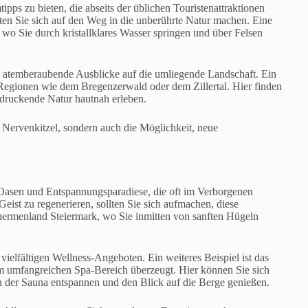
ipps zu bieten, die abseits der üblichen Touristenattraktionen
lten Sie sich auf den Weg in die unberührte Natur machen. Eine
wo Sie durch kristallklares Wasser springen und über Felsen
ch atemberaubende Ausblicke auf die umliegende Landschaft. Ein
Regionen wie dem Bregenzerwald oder dem Zillertal. Hier finden
indruckende Natur hautnah erleben.
r Nervenkitzel, sondern auch die Möglichkeit, neue
s-Oasen und Entspannungsparadiese, die oft im Verborgenen
ist zu regenerieren, sollten Sie sich aufmachen, diese
Thermenland Steiermark, wo Sie inmitten von sanften Hügeln
ielfältigen Wellness-Angeboten. Ein weiteres Beispiel ist das
nem umfangreichen Spa-Bereich überzeugt. Hier können Sie sich
der Sauna entspannen und den Blick auf die Berge genießen.