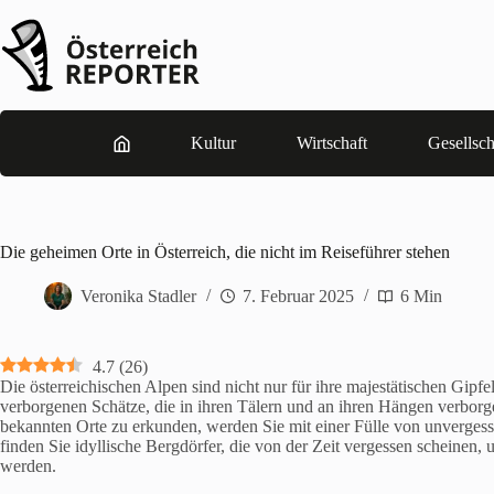
Zum
Inhalt
springen
Kultur
Wirtschaft
Gesellsch
Die geheimen Orte in Österreich, die nicht im Reiseführer stehen
Veronika Stadler
7. Februar 2025
6 Min
4.7
(
26
)
Die österreichischen Alpen sind nicht nur für ihre majestätischen Gi
verborgenen Schätze, die in ihren Tälern und an ihren Hängen verbor
bekannten Orte zu erkunden, werden Sie mit einer Fülle von unvergessl
finden Sie idyllische Bergdörfer, die von der Zeit vergessen scheine
werden.